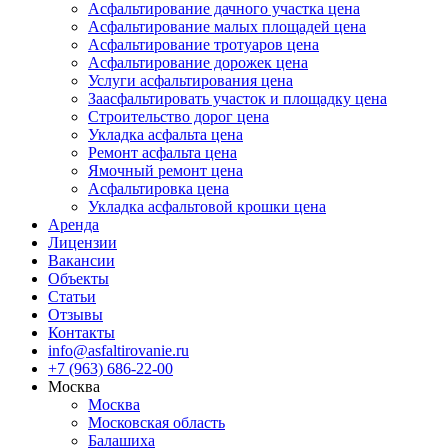
Асфальтирование дачного участка цена
Асфальтирование малых площадей цена
Асфальтирование тротуаров цена
Асфальтирование дорожек цена
Услуги асфальтирования цена
Заасфальтировать участок и площадку цена
Строительство дорог цена
Укладка асфальта цена
Ремонт асфальта цена
Ямочный ремонт цена
Асфальтировка цена
Укладка асфальтовой крошки цена
Аренда
Лицензии
Вакансии
Объекты
Статьи
Отзывы
Контакты
info@asfaltirovanie.ru
+7 (963) 686-22-00
Москва
Москва
Московская область
Балашиха