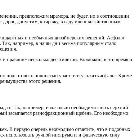
менении, предположим мрамора, не будет, но в соотношении
дорог, допустим, к гаражу, в саду или к хозяйственным
стандартных и необычных дизайнерских решений. Асфальт
 Так, например, в наши дни весьма популярным стало
вещения.
 и правдой» несколько десятилетий. Возможно, в это время и
жно подготовить полностью участки и уложить асфальт. Кроме
преимущества этого решения.
задач. Так, например, изначально необходимо снять верхний
торый засыпается разнофракционный щебень. Его необходимо
ек. В первую очередь необходимо отметить, что в подобных
тся использовать ручной инструмент и физическую силу