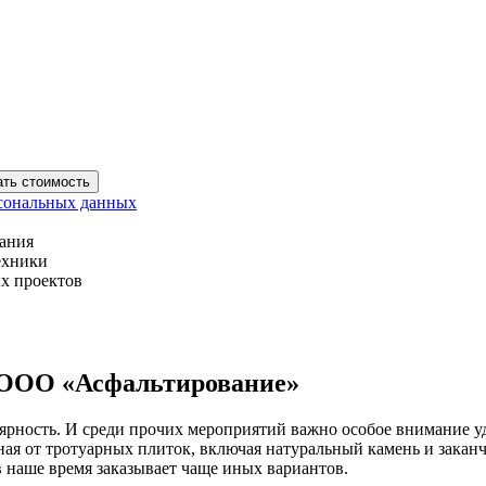
ать стоимость
сональных данных
вания
ехники
х проектов
 ООО «Асфальтирование»
рность. И среди прочих мероприятий важно особое внимание уд
иная от тротуарных плиток, включая натуральный камень и за
в наше время заказывает чаще иных вариантов.