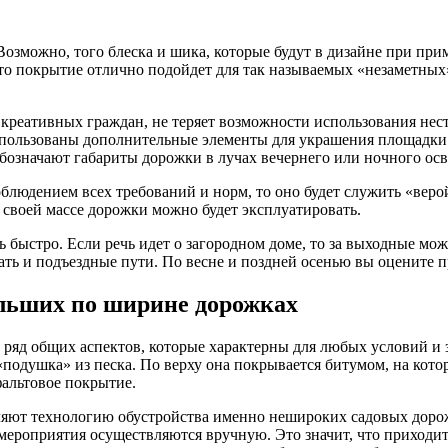
озможно, того блеска и шика, которые будут в дизайне при при
о покрытие отлично подойдет для так называемых «незаметных» 
 креативных граждан, не теряет возможности использования не
использованы дополнительные элементы для украшения площадки.
бозначают габариты дорожки в лучах вечернего или ночного ос
людением всех требований и норм, то оно будет служить «верой
своей массе дорожки можно будет эксплуатировать.
 быстро. Если речь идет о загородном доме, то за выходные мо
вать и подъездные пути. По весне и поздней осенью вы оцените 
ольших по ширине дорожках
т ряд общих аспектов, которые характерны для любых условий и 
 «подушка» из песка. По верху она покрывается битумом, на ко
фальтовое покрытие.
ляют технологию обустройства именно нешироких садовых дорож
мероприятия осуществляются вручную. Это значит, что приходи