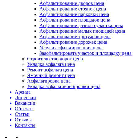
Асфальтирование дворов цена
Асфальтирование стоянок цена
Асфальтирование парковки цена
Асфальтирование площадок цена
Асфальтирование дачного участка цена
Асфальтирование малых площадей цена
Асфальтирование тротуаров цена
Асфальтирование дорожек цена
Услуги асфальтирования цена
Заасфальтировать участок и площадку цена
Строительство дорог цена
Укладка асфальта цена
Ремонт асфальта цена
Ямочный ремонт цена
Асфальтировка цена
Укладка асфальтовой крошки цена
Аренда
Лицензии
Вакансии
Объекты
Статьи
Отзывы
Контакты