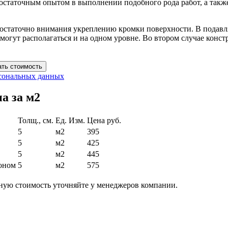
достаточным опытом в выполнении подобного рода работ, а та
остаточно внимания укреплению кромки поверхности. В подавл
огут располагаться и на одном уровне. Во втором случае конст
ать стоимость
сональных данных
а за м2
Толщ., см.
Ед. Изм.
Цена руб.
5
м2
395
5
м2
425
5
м2
445
оном
5
м2
575
ную стоимость уточняйте у менеджеров компании.