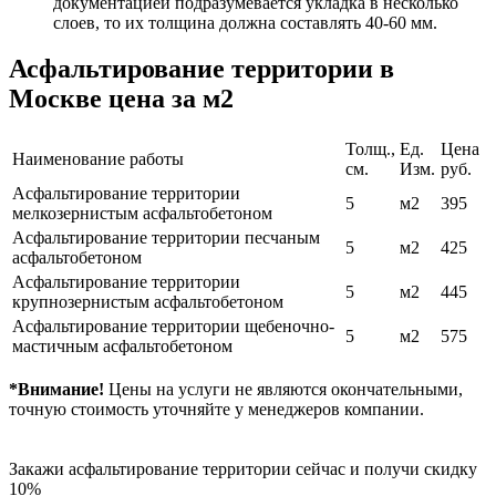
документацией подразумевается укладка в несколько
слоев, то их толщина должна составлять 40-60 мм.
Асфальтирование территории в
Москве цена за м2
Толщ.,
Ед.
Цена
Наименование работы
см.
Изм.
руб.
Асфальтирование территории
5
м2
395
мелкозернистым асфальтобетоном
Асфальтирование территории песчаным
5
м2
425
асфальтобетоном
Асфальтирование территории
5
м2
445
крупнозерниcтым асфальтобетоном
Асфальтирование территории щебеночно-
5
м2
575
мастичным асфальтобетоном
*Внимание!
Цены на услуги не являются окончательными,
точную стоимость уточняйте у менеджеров компании.
Закажи асфальтирование территории сейчас и получи скидку
10%