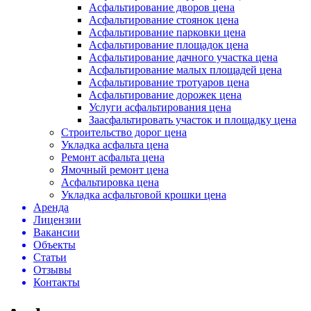
Асфальтирование дворов цена
Асфальтирование стоянок цена
Асфальтирование парковки цена
Асфальтирование площадок цена
Асфальтирование дачного участка цена
Асфальтирование малых площадей цена
Асфальтирование тротуаров цена
Асфальтирование дорожек цена
Услуги асфальтирования цена
Заасфальтировать участок и площадку цена
Строительство дорог цена
Укладка асфальта цена
Ремонт асфальта цена
Ямочный ремонт цена
Асфальтировка цена
Укладка асфальтовой крошки цена
Аренда
Лицензии
Вакансии
Объекты
Статьи
Отзывы
Контакты