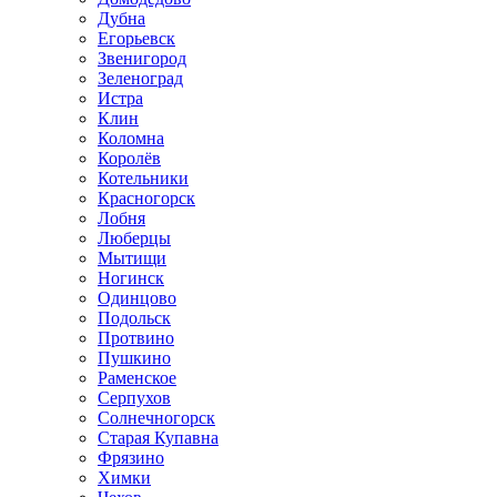
Дубна
Егорьевск
Звенигород
Зеленоград
Истра
Клин
Коломна
Королёв
Котельники
Красногорск
Лобня
Люберцы
Мытищи
Ногинск
Одинцово
Подольск
Протвино
Пушкино
Раменское
Серпухов
Солнечногорск
Старая Купавна
Фрязино
Химки