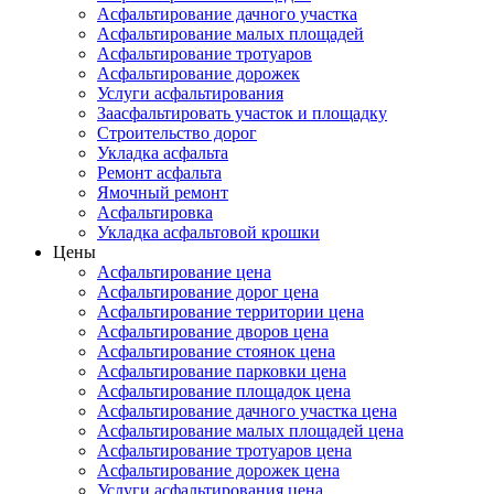
Асфальтирование дачного участка
Асфальтирование малых площадей
Асфальтирование тротуаров
Асфальтирование дорожек
Услуги асфальтирования
Заасфальтировать участок и площадку
Строительство дорог
Укладка асфальта
Ремонт асфальта
Ямочный ремонт
Асфальтировка
Укладка асфальтовой крошки
Цены
Асфальтирование цена
Асфальтирование дорог цена
Асфальтирование территории цена
Асфальтирование дворов цена
Асфальтирование стоянок цена
Асфальтирование парковки цена
Асфальтирование площадок цена
Асфальтирование дачного участка цена
Асфальтирование малых площадей цена
Асфальтирование тротуаров цена
Асфальтирование дорожек цена
Услуги асфальтирования цена