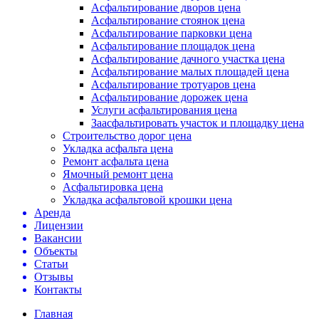
Асфальтирование дворов цена
Асфальтирование стоянок цена
Асфальтирование парковки цена
Асфальтирование площадок цена
Асфальтирование дачного участка цена
Асфальтирование малых площадей цена
Асфальтирование тротуаров цена
Асфальтирование дорожек цена
Услуги асфальтирования цена
Заасфальтировать участок и площадку цена
Строительство дорог цена
Укладка асфальта цена
Ремонт асфальта цена
Ямочный ремонт цена
Асфальтировка цена
Укладка асфальтовой крошки цена
Аренда
Лицензии
Вакансии
Объекты
Статьи
Отзывы
Контакты
Главная