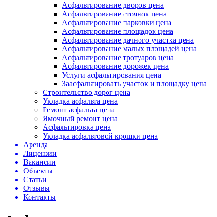
Асфальтирование дворов цена
Асфальтирование стоянок цена
Асфальтирование парковки цена
Асфальтирование площадок цена
Асфальтирование дачного участка цена
Асфальтирование малых площадей цена
Асфальтирование тротуаров цена
Асфальтирование дорожек цена
Услуги асфальтирования цена
Заасфальтировать участок и площадку цена
Строительство дорог цена
Укладка асфальта цена
Ремонт асфальта цена
Ямочный ремонт цена
Асфальтировка цена
Укладка асфальтовой крошки цена
Аренда
Лицензии
Вакансии
Объекты
Статьи
Отзывы
Контакты