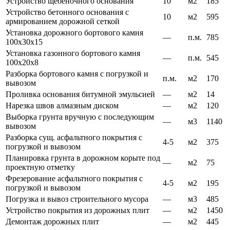
Устройство щебеночного основания
10
м2
185
Устройство бетонного основания с
10
м2
595
армированием дорожной сеткой
Установка дорожного бортового камня
—
п.м.
785
100х30х15
Установка газонного бортового камня
—
п.м.
545
100х20х8
Разборка бортового камня с погрузкой и
п.м.
м2
170
вывозом
Проливка основания битумной эмульсией
—
м2
14
Нарезка швов алмазным диском
—
м2
120
Выборка грунта вручную с последующим
—
м3
1140
вывозом
Разборка сущ. асфальтного покрытия с
4-5
м2
375
погрузкой и вывозом
Планировка грунта в дорожном корыте под
—
м2
75
проектную отметку
Фрезерование асфальтного покрытия с
4-5
м2
195
погрузкой и вывозом
Погрузка и вывоз строительного мусора
—
м3
485
Устройство покрытия из дорожных плит
—
м2
1450
Демонтаж дорожных плит
—
м2
445