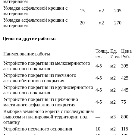
материалом
Укладка асфальтовой крошки с
15
м2
205
материалом
Укладка асфальтовой крошки с
20
м2
270
материалом
Цены на другие работы:
Толщ.,
Ед.
Цена
Наименование работы
см.
Изм.
Руб.
Устройство покрытия из мелкозернистого
4-5
м2
395
асфальтного покрытия
Устройство покрытия из песчаного
4-5
м2
425
асфальтобетонного покрытия
Устройство покрытия из крупнозернистого
4-5
м2
445
асфальтного покрытия
Устройство покрытия из щебеночно-
4-5
м2
75
мастичного асфальтного покрытия
Выборка земляного корыта с последующим
вывозом и планировкой территории под
—
м3
890
отметку
Устройство песчаного основания
10
м2
115