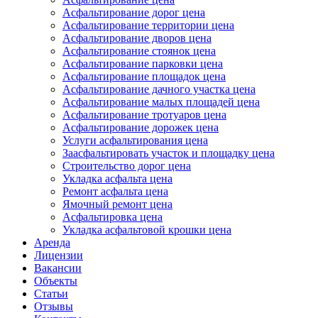
Асфальтирование дорог цена
Асфальтирование территории цена
Асфальтирование дворов цена
Асфальтирование стоянок цена
Асфальтирование парковки цена
Асфальтирование площадок цена
Асфальтирование дачного участка цена
Асфальтирование малых площадей цена
Асфальтирование тротуаров цена
Асфальтирование дорожек цена
Услуги асфальтирования цена
Заасфальтировать участок и площадку цена
Строительство дорог цена
Укладка асфальта цена
Ремонт асфальта цена
Ямочный ремонт цена
Асфальтировка цена
Укладка асфальтовой крошки цена
Аренда
Лицензии
Вакансии
Объекты
Статьи
Отзывы