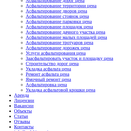
Асфальтирование дорог цена
Асфальтирование территории цена
Асфальтирование дворов цена
Асфальтирование стоянок цена
Асфальтирование парковки цена
Асфальтирование площадок цена
Асфальтирование дачного участка цена
Асфальтирование малых площадей цена
Асфальтирование тротуаров цена
Асфальтирование дорожек цена
Услуги асфальтирования цена
Заасфальтировать участок и площадку цена
Строительство дорог цена
Укладка асфальта цена
Ремонт асфальта цена
Ямочный ремонт цена
Асфальтировка цена
Укладка асфальтовой крошки цена
Аренда
Лицензии
Вакансии
Объекты
Статьи
Отзывы
Контакты