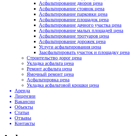
Асфальтирование дворов цена
Асфальтирование стоянок цена
Асфальтирование парковки цена
Асфальтирование площадок цена
Асфальтирование дачного участка цена
Асфальтирование малых площадей цена
Асфальтирование тротуаров цена
Асфальтирование дорожек цена
Услуги асфальтирования цена
Заасфальтировать участок и площадку цена
Строительство дорог цена
Укладка асфальта цена
Ремонт асфальта цена
Ямочный ремонт цена
Асфальтировка цена
Укладка асфальтовой крошки цена
Аренда
Лицензии
Вакансии
Объекты
Статьи
Отзывы
Контакты