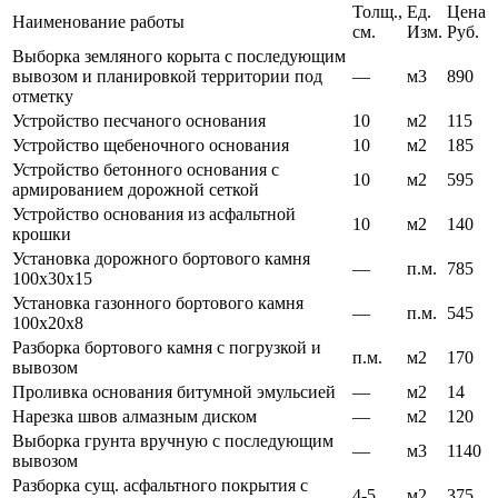
Толщ.,
Ед.
Цена
Наименование работы
см.
Изм.
Руб.
Выборка земляного корыта с последующим
вывозом и планировкой территории под
—
м3
890
отметку
Устройство песчаного основания
10
м2
115
Устройство щебеночного основания
10
м2
185
Устройство бетонного основания с
10
м2
595
армированием дорожной сеткой
Устройство основания из асфальтной
10
м2
140
крошки
Установка дорожного бортового камня
—
п.м.
785
100х30х15
Установка газонного бортового камня
—
п.м.
545
100х20х8
Разборка бортового камня с погрузкой и
п.м.
м2
170
вывозом
Проливка основания битумной эмульсией
—
м2
14
Нарезка швов алмазным диском
—
м2
120
Выборка грунта вручную с последующим
—
м3
1140
вывозом
Разборка сущ. асфальтного покрытия с
4-5
м2
375