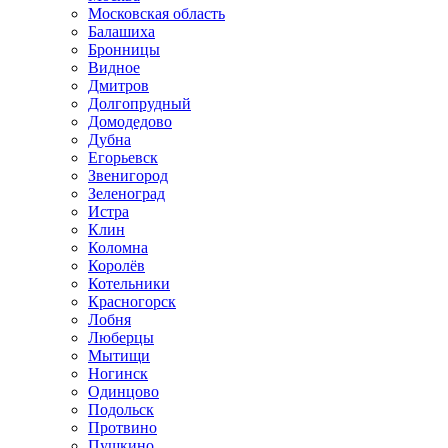
Московская область
Балашиха
Бронницы
Видное
Дмитров
Долгопрудный
Домодедово
Дубна
Егорьевск
Звенигород
Зеленоград
Истра
Клин
Коломна
Королёв
Котельники
Красногорск
Лобня
Люберцы
Мытищи
Ногинск
Одинцово
Подольск
Протвино
Пушкино