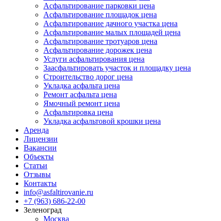
Асфальтирование парковки цена
Асфальтирование площадок цена
Асфальтирование дачного участка цена
Асфальтирование малых площадей цена
Асфальтирование тротуаров цена
Асфальтирование дорожек цена
Услуги асфальтирования цена
Заасфальтировать участок и площадку цена
Строительство дорог цена
Укладка асфальта цена
Ремонт асфальта цена
Ямочный ремонт цена
Асфальтировка цена
Укладка асфальтовой крошки цена
Аренда
Лицензии
Вакансии
Объекты
Статьи
Отзывы
Контакты
info@asfaltirovanie.ru
+7 (963) 686-22-00
Зеленоград
Москва