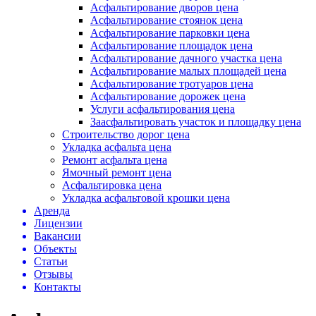
Асфальтирование дворов цена
Асфальтирование стоянок цена
Асфальтирование парковки цена
Асфальтирование площадок цена
Асфальтирование дачного участка цена
Асфальтирование малых площадей цена
Асфальтирование тротуаров цена
Асфальтирование дорожек цена
Услуги асфальтирования цена
Заасфальтировать участок и площадку цена
Строительство дорог цена
Укладка асфальта цена
Ремонт асфальта цена
Ямочный ремонт цена
Асфальтировка цена
Укладка асфальтовой крошки цена
Аренда
Лицензии
Вакансии
Объекты
Статьи
Отзывы
Контакты