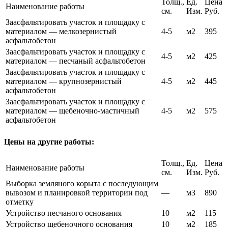
Толщ.,
Ед.
Цена
Наименование работы
см.
Изм.
Руб.
Заасфальтировать участок и площадку с
материалом — мелкозернистый
4-5
м2
395
асфальтобетон
Заасфальтировать участок и площадку с
4-5
м2
425
материалом — песчаный асфальтобетон
Заасфальтировать участок и площадку с
материалом — крупнозернистый
4-5
м2
445
асфальтобетон
Заасфальтировать участок и площадку с
материалом — щебеночно-мастичный
4-5
м2
575
асфальтобетон
Цены на другие работы:
Толщ.,
Ед.
Цена
Наименование работы
см.
Изм.
Руб.
Выборка земляного корыта с последующим
вывозом и планировкой территории под
—
м3
890
отметку
Устройство песчаного основания
10
м2
115
Устройство щебеночного основания
10
м2
185