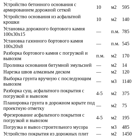
Устройство бетонного основания с
10
м2
595
армированием дорожной сеткой
Устройство основания из асфальтной
10
м2
140
крошки
Установка дорожного бортового камня
—
п.м.
785
100х30х15
Установка газонного бортового камня
—
п.м.
545
100х20х8
Разборка бортового камня с погрузкой и
п.м.
м2
170
вывозом
Проливка основания битумной эмульсией
—
м2
14
Нарезка швов алмазным диском
—
м2
120
Выборка грунта вручную с последующим
—
м3
1140
вывозом
Разборка сущ. асфальтного покрытия с
4-5
м2
375
погрузкой и вывозом
Планировка грунта в дорожном корыте под
—
м2
75
проектную отметку
Фрезерование асфальтного покрытия с
4-5
м2
195
погрузкой и вывозом
Погрузка и вывоз строительного мусора
—
м3
485
Устройство покрытия из дорожных плит
—
м2
1450