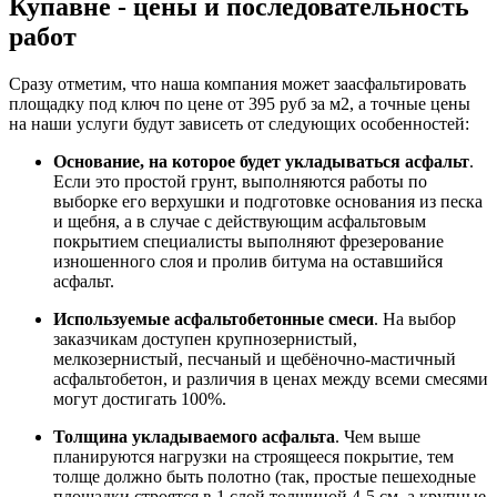
Купавне - цены и последовательность
работ
Сразу отметим, что наша компания может заасфальтировать
площадку под ключ по цене от 395 руб за м2, а точные цены
на наши услуги будут зависеть от следующих особенностей:
Основание, на которое будет укладываться асфальт
.
Если это простой грунт, выполняются работы по
выборке его верхушки и подготовке основания из песка
и щебня, а в случае с действующим асфальтовым
покрытием специалисты выполняют фрезерование
изношенного слоя и пролив битума на оставшийся
асфальт.
Используемые асфальтобетонные смеси
. На выбор
заказчикам доступен крупнозернистый,
мелкозернистый, песчаный и щебёночно-мастичный
асфальтобетон, и различия в ценах между всеми смесями
могут достигать 100%.
Толщина укладываемого асфальта
. Чем выше
планируются нагрузки на строящееся покрытие, тем
толще должно быть полотно (так, простые пешеходные
площадки строятся в 1 слой толщиной 4-5 см, а крупные