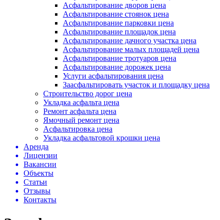
Асфальтирование дворов цена
Асфальтирование стоянок цена
Асфальтирование парковки цена
Асфальтирование площадок цена
Асфальтирование дачного участка цена
Асфальтирование малых площадей цена
Асфальтирование тротуаров цена
Асфальтирование дорожек цена
Услуги асфальтирования цена
Заасфальтировать участок и площадку цена
Строительство дорог цена
Укладка асфальта цена
Ремонт асфальта цена
Ямочный ремонт цена
Асфальтировка цена
Укладка асфальтовой крошки цена
Аренда
Лицензии
Вакансии
Объекты
Статьи
Отзывы
Контакты