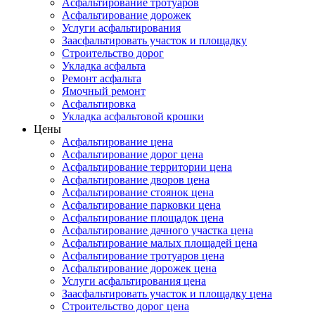
Асфальтирование тротуаров
Асфальтирование дорожек
Услуги асфальтирования
Заасфальтировать участок и площадку
Строительство дорог
Укладка асфальта
Ремонт асфальта
Ямочный ремонт
Асфальтировка
Укладка асфальтовой крошки
Цены
Асфальтирование цена
Асфальтирование дорог цена
Асфальтирование территории цена
Асфальтирование дворов цена
Асфальтирование стоянок цена
Асфальтирование парковки цена
Асфальтирование площадок цена
Асфальтирование дачного участка цена
Асфальтирование малых площадей цена
Асфальтирование тротуаров цена
Асфальтирование дорожек цена
Услуги асфальтирования цена
Заасфальтировать участок и площадку цена
Строительство дорог цена