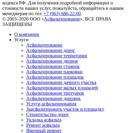
кодекса РФ. Для получения подробной информации о
стоимости наших услуг, пожалуйста, обращайтесь к нашим
менеджерам по тел:
+7 (963) 686-22-00
.
© 2003–2026 ООО «
Асфальтирование
». ВСЕ ПРАВА
ЗАЩИЩЕНЫ
О компании
Услуги
Асфальтирование
Асфальтирование дорог
Асфальтирование территории
Асфальтирование дворов
Асфальтирование стоянок
Асфальтирование парковки
Асфальтирование площадок
Асфальтирование дачного участка
Асфальтирование малых площадей
Асфальтирование тротуаров
Асфальтирование дорожек
Услуги асфальтирования
Заасфальтировать участок и площадку
Строительство дорог
Укладка асфальта
Ремонт асфальта
Ямочный ремонт