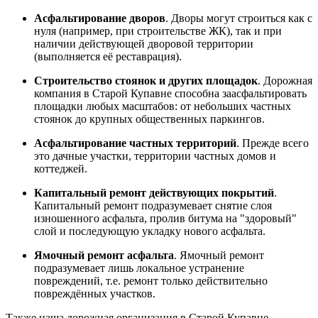
Асфальтирование дворов
. Дворы могут строиться как с
нуля (например, при строительстве ЖК), так и при
наличии действующей дворовой территории
(выполняется её реставрация).
Строительство стоянок и других площадок
. Дорожная
компания в Старой Купавне способна заасфальтировать
площадки любых масштабов: от небольших частных
стоянок до крупных общественных паркингов.
Асфальтирование частных территорий
. Прежде всего
это дачные участки, территории частных домов и
коттеджей.
Капитальный ремонт действующих покрытий
.
Капитальный ремонт подразумевает снятие слоя
изношенного асфальта, пролив битума на "здоровый"
слой и последующую укладку нового асфальта.
Ямочный ремонт асфальта
. Ямочный ремонт
подразумевает лишь локальное устранение
повреждений, т.е. ремонт только действительно
повреждённых участков.
Также наша дорожная организация в Старой Купавне