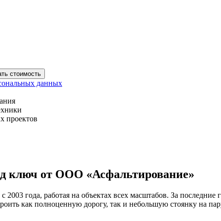
ать стоимость
сональных данных
вания
ехники
х проектов
од ключ от ООО «Асфальтирование»
с 2003 года, работая на объектах всех масштабов. За последни
троить как полноценную дорогу, так и небольшую стоянку на па