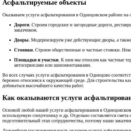
Асфальтируемые объекты
Оказываем услуги асфальтирования в Одинцовском районе на о
Дороги
. Строим городские и загородные дороги, реставр
заказчиком.
Дворы
. Модернизируем уже действующие дворы, а также
Стоянки
. Строим общественные и частные стоянки. Нек
Площадки и участки
. К ним мы относим как частные т
автосервисами или шиномонтажками.
Во всех случаях услуги асфальтирования в Одинцово соответс
бережно относимся к окружающей среде. Для строительства ка
добиваться высочайшего качества работ.
Как оказываются услуги асфальтирова
Основой любой нашей услуги асфальтирования в Одинцовском 
используемую спецтехнику и др. Отдельно составляется смета
подготовительный этап сотрудничества, поэтому наши заказчи
Дальнейшая последовательность оказания услуги асфальтирован