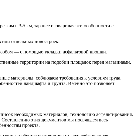
езкам в 3-5 км, заранее оговаривая эти особенности с
в или отдельных новостроек.
пособом — с помощью укладки асфальтовой крошки.
ественные территории на подобии площадок перед магазинами,
ные материалы, соблюдаем требования к условиям труда,
обенностей ландшафта и грунта. Именно это позволяет
список необходимых материалов, технологию асфальтирования,
и. Составлению этих документов мы посвящаем весь
бенностям проекта.
казчику требуется реставрировать уже действующее