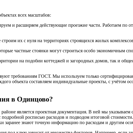
бъектах всех масштабов:
ируем и расширяем действующие проезжие части. Работаем по отр
 строим их с нуля на территориях строящихся жилых комплексо
оторые частные стоянки могут строиться особо экономичным с
ерритории на подобии коттеджей и загородных домов, так и общ
твуют требованиям ГОСТ. Мы используем только сертифицирован
ждого объекта составляем индивидуальные проекты, с учётом ос
ния в Одинцово?
районе является проектная документация. В ней мы указываем 
 с подробной росписью расходов и подводом итоговой стоимост
ки заранее знают точную информацию по расходам и другим осо
ия под ключ зависит от множества факторов. Например, если за