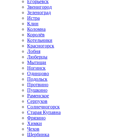
Егорьевск
Звенигород
Зеленоград
Истра
Клин
Коломна
Королёв
Котельники
Красногорск
Лобня
Люберцы
Мытищи
Ногинск
Одинцово
Подольск
Протвино
Пушкино
Раменское
Серпухов
Солнечногорск
Старая Купавна
Фрязино
Химки
Чехов
Щербинка