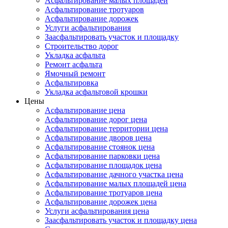
Асфальтирование малых площадей
Асфальтирование тротуаров
Асфальтирование дорожек
Услуги асфальтирования
Заасфальтировать участок и площадку
Строительство дорог
Укладка асфальта
Ремонт асфальта
Ямочный ремонт
Асфальтировка
Укладка асфальтовой крошки
Цены
Асфальтирование цена
Асфальтирование дорог цена
Асфальтирование территории цена
Асфальтирование дворов цена
Асфальтирование стоянок цена
Асфальтирование парковки цена
Асфальтирование площадок цена
Асфальтирование дачного участка цена
Асфальтирование малых площадей цена
Асфальтирование тротуаров цена
Асфальтирование дорожек цена
Услуги асфальтирования цена
Заасфальтировать участок и площадку цена