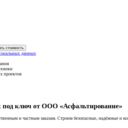
ать стоимость
сональных данных
вания
ехники
х проектов
х под ключ от ООО «Асфальтирование»
ственным и частным заказам. Строим безопасные, надёжные и к