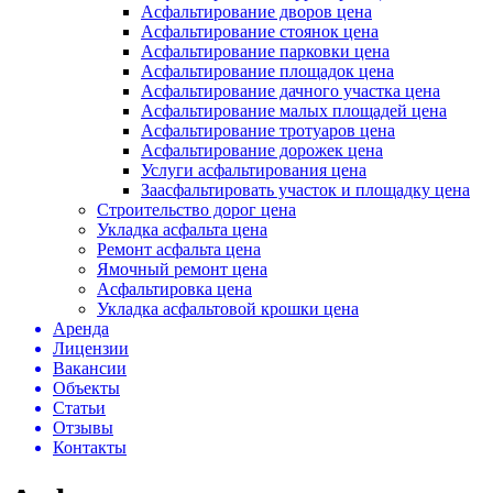
Асфальтирование дворов цена
Асфальтирование стоянок цена
Асфальтирование парковки цена
Асфальтирование площадок цена
Асфальтирование дачного участка цена
Асфальтирование малых площадей цена
Асфальтирование тротуаров цена
Асфальтирование дорожек цена
Услуги асфальтирования цена
Заасфальтировать участок и площадку цена
Строительство дорог цена
Укладка асфальта цена
Ремонт асфальта цена
Ямочный ремонт цена
Асфальтировка цена
Укладка асфальтовой крошки цена
Аренда
Лицензии
Вакансии
Объекты
Статьи
Отзывы
Контакты