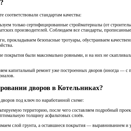
?
е соответствовали стандартам качества:
ьзуем только сертифицированные стройматериалы (от строительн
атских производителей. Соблюдаем все стандарты, прописанные
и, прокладываем безопасные тротуары, обустраиваем качествен
ойства.
овые покрытия были максимально ровными, и на них не скапливал
яем капитальный ремонт уже построенных дворов (иногда — с п
риалов.
ровании дворов в Котельниках?
 дворов под ключ по наработанной схеме:
льтируемую территорию, после чего составляем подробный проект
оптимальную толщину асфальтовых слоёв.
маем слой грунта, а оставшиеся покрытия — выравниванием и у