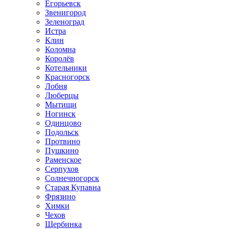
Егорьевск
Звенигород
Зеленоград
Истра
Клин
Коломна
Королёв
Котельники
Красногорск
Лобня
Люберцы
Мытищи
Ногинск
Одинцово
Подольск
Протвино
Пушкино
Раменское
Серпухов
Солнечногорск
Старая Купавна
Фрязино
Химки
Чехов
Щербинка