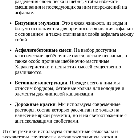
разделения слоёв песка и щебня, чтобы избежать
смешивания и последующих за ним повреждений на
асфальте.
Битумная эмульсия
. Это вязкая жидкость из воды и
битума используется для прочного стягивания асфальта
с основанием, а также стягивания слоёв асфальта между
собой.
Асфальтобетонные смеси
. На выбор доступны
классические щебёночные смеси, лёгкие песчаные, а
также особо прочные щебёночно-мастичные.
Характеристики и цены этих смесей существенно
различаются.
Бетонные конструкции
. Прежде всего к ним мы
относим бордюры, бетонные кольца для колодцев и
элементы для ливневой канализации.
Дорожные краски
. Мы используем современные
растворы, состав которых рассчитан не только на
нанесение яркой разметки, но и на светоотражение с
антискользащими свойствами.
Из спецтехники используем стандартные самосвалы и
экскаваторы, грунторезы, асфальтоукладчики, катки и