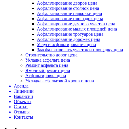
Асфальтирование дворов цена
Асфальтирование стоянок цена
Асфальтирование парковки цена
Асфальтирование площадок цена
Асфальтирование дачного участка цена
Асфальтирование малых площадей цена
Асфальтирование тротуаров цена
Асфальтирование дорожек цена
Услуги асфальтирования цена
Заасфальтировать участок и площадку цена
Строительство дорог цена
Укладка асфальта цена
Ремонт асфальта цена
Ямочный ремонт цена
Асфальтировка цена
Укладка асфальтовой крошки цена
Аренда
Лицензии
Вакансии
Объекты
Статьи
Отзывы
Контакты