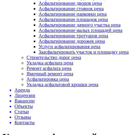
Асфальтирование дворов цена
Асфальтирование стоянок цена
Асфальтирование парковки цена
Асфальтирование площадок цена
Асфальтирование дачного участка цена
Асфальтирование малых площадей цена
Асфальтирование тротуаров цена
Асфальтирование дорожек цена
Услуги асфальтирования цена
Заасфальтировать участок и площадку цена
Строительство дорог цена
Укладка асфальта цена
Ремонт асфальта цена
Ямочный ремонт цена
Асфальтировка цена
Укладка асфальтовой крошки цена
Аренда
Лицензии
Вакансии
Объекты
Статьи
Отзывы
Контакты