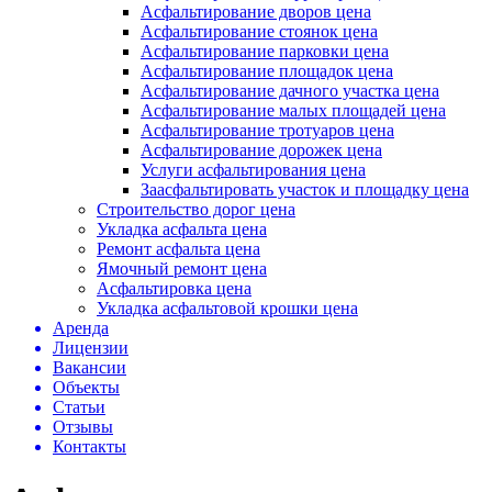
Асфальтирование дворов цена
Асфальтирование стоянок цена
Асфальтирование парковки цена
Асфальтирование площадок цена
Асфальтирование дачного участка цена
Асфальтирование малых площадей цена
Асфальтирование тротуаров цена
Асфальтирование дорожек цена
Услуги асфальтирования цена
Заасфальтировать участок и площадку цена
Строительство дорог цена
Укладка асфальта цена
Ремонт асфальта цена
Ямочный ремонт цена
Асфальтировка цена
Укладка асфальтовой крошки цена
Аренда
Лицензии
Вакансии
Объекты
Статьи
Отзывы
Контакты