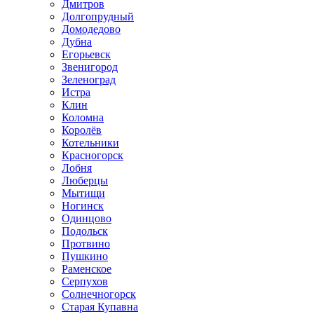
Дмитров
Долгопрудный
Домодедово
Дубна
Егорьевск
Звенигород
Зеленоград
Истра
Клин
Коломна
Королёв
Котельники
Красногорск
Лобня
Люберцы
Мытищи
Ногинск
Одинцово
Подольск
Протвино
Пушкино
Раменское
Серпухов
Солнечногорск
Старая Купавна