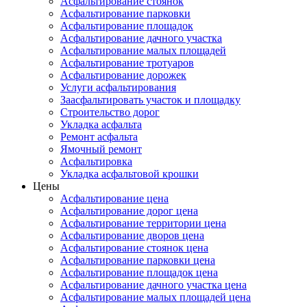
Асфальтирование стоянок
Асфальтирование парковки
Асфальтирование площадок
Асфальтирование дачного участка
Асфальтирование малых площадей
Асфальтирование тротуаров
Асфальтирование дорожек
Услуги асфальтирования
Заасфальтировать участок и площадку
Строительство дорог
Укладка асфальта
Ремонт асфальта
Ямочный ремонт
Асфальтировка
Укладка асфальтовой крошки
Цены
Асфальтирование цена
Асфальтирование дорог цена
Асфальтирование территории цена
Асфальтирование дворов цена
Асфальтирование стоянок цена
Асфальтирование парковки цена
Асфальтирование площадок цена
Асфальтирование дачного участка цена
Асфальтирование малых площадей цена