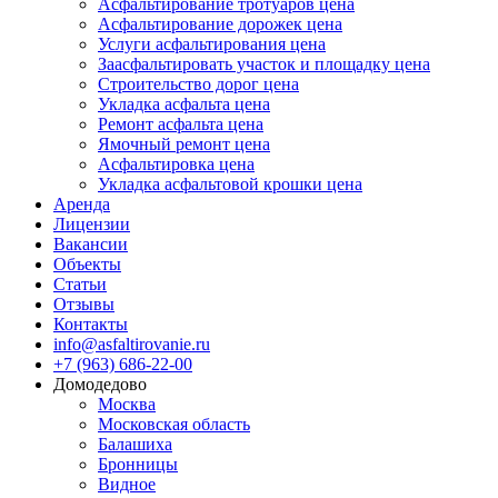
Асфальтирование тротуаров цена
Асфальтирование дорожек цена
Услуги асфальтирования цена
Заасфальтировать участок и площадку цена
Строительство дорог цена
Укладка асфальта цена
Ремонт асфальта цена
Ямочный ремонт цена
Асфальтировка цена
Укладка асфальтовой крошки цена
Аренда
Лицензии
Вакансии
Объекты
Статьи
Отзывы
Контакты
info@asfaltirovanie.ru
+7 (963) 686-22-00
Домодедово
Москва
Московская область
Балашиха
Бронницы
Видное