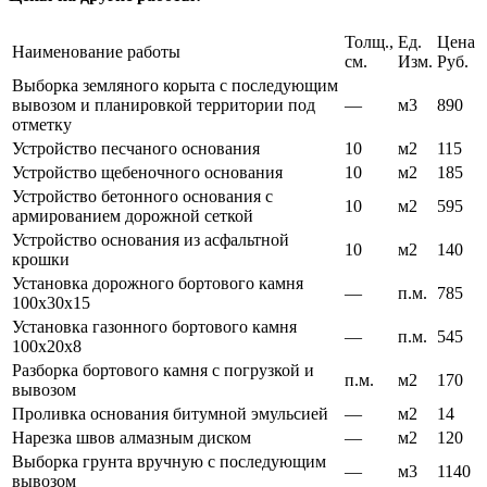
Толщ.,
Ед.
Цена
Наименование работы
см.
Изм.
Руб.
Выборка земляного корыта с последующим
вывозом и планировкой территории под
—
м3
890
отметку
Устройство песчаного основания
10
м2
115
Устройство щебеночного основания
10
м2
185
Устройство бетонного основания с
10
м2
595
армированием дорожной сеткой
Устройство основания из асфальтной
10
м2
140
крошки
Установка дорожного бортового камня
—
п.м.
785
100х30х15
Установка газонного бортового камня
—
п.м.
545
100х20х8
Разборка бортового камня с погрузкой и
п.м.
м2
170
вывозом
Проливка основания битумной эмульсией
—
м2
14
Нарезка швов алмазным диском
—
м2
120
Выборка грунта вручную с последующим
—
м3
1140
вывозом