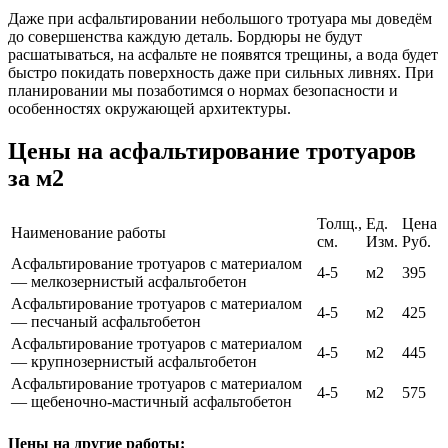
Даже при асфальтировании небольшого тротуара мы доведём
до совершенства каждую деталь. Бордюры не будут
расшатываться, на асфальте не появятся трещины, а вода будет
быстро покидать поверхность даже при сильных ливнях. При
планировании мы позаботимся о нормах безопасности и
особенностях окружающей архитектуры.
Цены на асфальтирование тротуаров
за м2
Толщ.,
Ед.
Цена
Наименование работы
см.
Изм.
Руб.
Асфальтирование тротуаров с материалом
4-5
м2
395
— мелкозернистый асфальтобетон
Асфальтирование тротуаров с материалом
4-5
м2
425
— песчаный асфальтобетон
Асфальтирование тротуаров с материалом
4-5
м2
445
— крупнозернистый асфальтобетон
Асфальтирование тротуаров с материалом
4-5
м2
575
— щебеночно-мастичный асфальтобетон
Цены на другие работы: