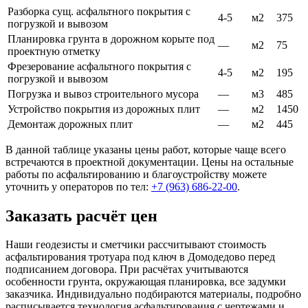
Разборка сущ. асфальтного покрытия с
4-5
м2
375
погрузкой и вывозом
Планировка грунта в дорожном корыте под
—
м2
75
проектную отметку
Фрезерование асфальтного покрытия с
4-5
м2
195
погрузкой и вывозом
Погрузка и вывоз строительного мусора
—
м3
485
Устройство покрытия из дорожных плит
—
м2
1450
Демонтаж дорожных плит
—
м2
445
В данной таблице указаны цены работ, которые чаще всего
встречаются в проектной документации. Цены на остальные
работы по асфальтированию и благоустройству можете
уточнить у операторов по тел:
+7 (963) 686-22-00
.
Заказать расчёт цен
Наши геодезисты и сметчики рассчитывают стоимость
асфальтирования тротуара под ключ в Домодедово перед
подписанием договора. При расчётах учитываются
особенности грунта, окружающая планировка, все задумки
заказчика. Индивидуально подбираются материалы, подробно
расписывается технология асфальтирования с чертежами и