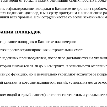
территории от 10 м2, и даже к реализации самых простых проек
ти, асфальтирование площадки в Балашихе не доставит проблем
нется подписать договор, и мы сразу приступим к выполнению ра
зчики всех уровней. При сотрудничестве со всеми заказчиками 
вании площадок
ьтирование площадок в Балашихе планомерно:
ется проект асфальтирования и строительная смета.
 надёжных производителей, после чего доставляются на указан
тории снимается от 30 до 80 см грунта, в зависимости от плани
тивную функцию, но и значительно укрепляют асфальтовое покр
й канавки, в которые засыпается гравий, устанавливаются отко
ивом водой и трамбованием), стелется геотекстиль и укладывает