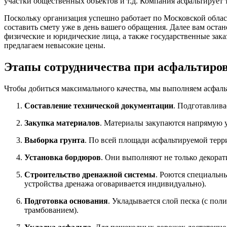
участки общественных объектов и т.д. Компания асфальтирует 
Поскольку организация успешно работает по Московской облас
составить смету уже в день вашего обращения. Далее вам оста
физические и юридические лица, а также государственные зака
предлагаем невысокие цены.
Этапы сотрудничества при асфальтиро
Чтобы добиться максимального качества, мы выполняем асфал
Составление технической документации
. Подготавлива
Закупка материалов
. Материалы закупаются напрямую у
Выборка грунта
. По всей площади асфальтируемой терри
Установка бордюров
. Они выполняют не только декора
Строительство дренажной системы
. Роются специальны
устройства дренажа оговаривается индивидуально).
Подготовка основания
. Укладывается слой песка (с пол
трамбованием).