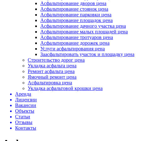
Асфальтирование дворов цена
Асфальтирование стоянок цена
Асфальтирование парковки цена
Асфальтирование площадок цена
Асфальтирование дачного участка цена
Асфальтирование малых площадей цена
Асфальтирование тротуаров цена
Асфальтирование дорожек цена
Услуги асфальтирования цена
Заасфальтировать участок и площадку цена
Строительство дорог цена
Укладка асфальта цена
Ремонт асфальта цена
Ямочный ремонт цена
Асфальтировка цена
Укладка асфальтовой крошки цена
Аренда
Лицензии
Вакансии
Объекты
Статьи
Отзывы
Контакты