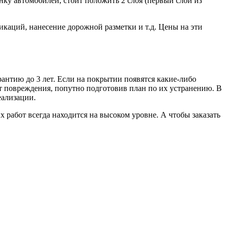
нку автомобилей, стоит положить 2 слоя (первый слой из
каций, нанесение дорожной разметки и т.д. Цены на эти
антию до 3 лет. Если на покрытии появятся какие-либо
ят повреждения, попутно подготовив план по их устранению. В
еализации.
 работ всегда находится на высоком уровне. А чтобы заказать