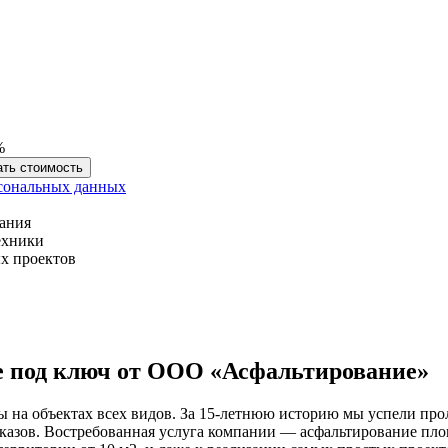
%
ать стоимость
сональных данных
вания
ехники
х проектов
е под ключ от ООО «Асфальтирование»
на объектах всех видов. За 15-летнюю историю мы успели прол
казов. Востребованная услуга компании — асфальтирование пло