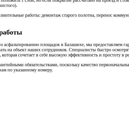
положить 1 слой, но если покрытие рассчитано на проезд и стоя
нистого).
нительные работы: демонтаж старого полотна, перенос коммуни
 работы
о асфальтированию площадок в Балашихе, мы предоставляем гар
звать на объект наших сотрудников. Специалисты быстро осмотр
которая сочетает в себе высокую эффективность и простоту в р
антийными обязательствами, поскольку качество первоначальных
нам по указанному номеру.