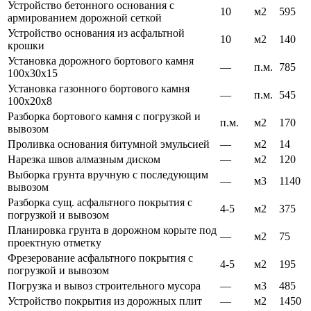
Устройство бетонного основания с
10
м2
595
армированием дорожной сеткой
Устройство основания из асфальтной
10
м2
140
крошки
Установка дорожного бортового камня
—
п.м.
785
100х30х15
Установка газонного бортового камня
—
п.м.
545
100х20х8
Разборка бортового камня с погрузкой и
п.м.
м2
170
вывозом
Проливка основания битумной эмульсией
—
м2
14
Нарезка швов алмазным диском
—
м2
120
Выборка грунта вручную с последующим
—
м3
1140
вывозом
Разборка сущ. асфальтного покрытия с
4-5
м2
375
погрузкой и вывозом
Планировка грунта в дорожном корыте под
—
м2
75
проектную отметку
Фрезерование асфальтного покрытия с
4-5
м2
195
погрузкой и вывозом
Погрузка и вывоз строительного мусора
—
м3
485
Устройство покрытия из дорожных плит
—
м2
1450