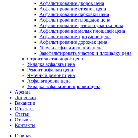
Асфальтирование дворов цена
Асфальтирование стоянок цена
Асфальтирование парковки цена
Асфальтирование площадок цена
Асфальтирование дачного участка цена
Асфальтирование малых площадей цена
Асфальтирование тротуаров цена
Асфальтирование дорожек цена
Услуги асфальтирования цена
Заасфальтировать участок и площадку цена
Строительство дорог цена
Укладка асфальта цена
Ремонт асфальта цена
Ямочный ремонт цена
Асфальтировка цена
Укладка асфальтовой крошки цена
Аренда
Лицензии
Вакансии
Объекты
Статьи
Отзывы
Контакты
Главная