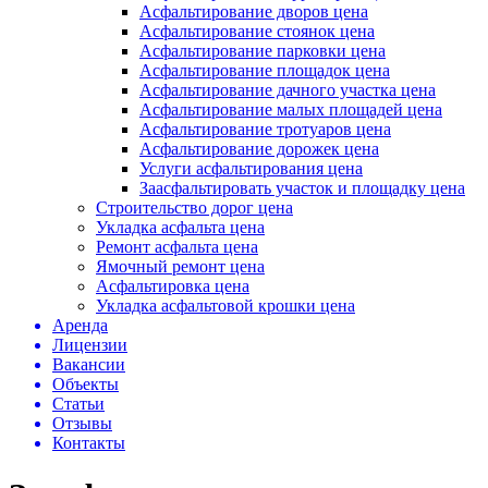
Асфальтирование дворов цена
Асфальтирование стоянок цена
Асфальтирование парковки цена
Асфальтирование площадок цена
Асфальтирование дачного участка цена
Асфальтирование малых площадей цена
Асфальтирование тротуаров цена
Асфальтирование дорожек цена
Услуги асфальтирования цена
Заасфальтировать участок и площадку цена
Строительство дорог цена
Укладка асфальта цена
Ремонт асфальта цена
Ямочный ремонт цена
Асфальтировка цена
Укладка асфальтовой крошки цена
Аренда
Лицензии
Вакансии
Объекты
Статьи
Отзывы
Контакты