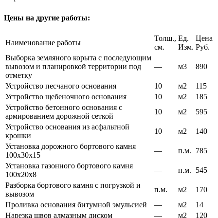
Цены на другие работы:
Толщ.,
Ед.
Цена
Наименование работы
см.
Изм.
Руб.
Выборка земляного корыта с последующим
вывозом и планировкой территории под
—
м3
890
отметку
Устройство песчаного основания
10
м2
115
Устройство щебеночного основания
10
м2
185
Устройство бетонного основания с
10
м2
595
армированием дорожной сеткой
Устройство основания из асфальтной
10
м2
140
крошки
Установка дорожного бортового камня
—
п.м.
785
100х30х15
Установка газонного бортового камня
—
п.м.
545
100х20х8
Разборка бортового камня с погрузкой и
п.м.
м2
170
вывозом
Проливка основания битумной эмульсией
—
м2
14
Нарезка швов алмазным диском
—
м2
120