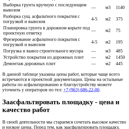
Выборка грунта вручную с последующим
—
м3
1140
вывозом
Разборка сущ. асфальтного покрытия с
4-5
м2
375
погрузкой и вывозом
Планировка грунта в дорожном корыте под
—
м2
75
проектную отметку
Фрезерование асфальтного покрытия с
4-5
м2
195
погрузкой и вывозом
Погрузка и вывоз строительного мусора
—
м3
485
Устройство покрытия из дорожных плит
—
м2
1450
Демонтаж дорожных плит
—
м2
445
В данной таблице указаны цены работ, которые чаще всего
встречаются в проектной документации. Цены на остальные
работы по асфальтированию и благоустройству можете
уточнить у операторов по тел:
+7 (963) 686-22-00
.
Заасфальтировать площадку - цена и
качество работ
В своей деятельности мы стараемся сочетать высокое качество
и низкие цены. Перед тем, как заасфальтировать площадку,