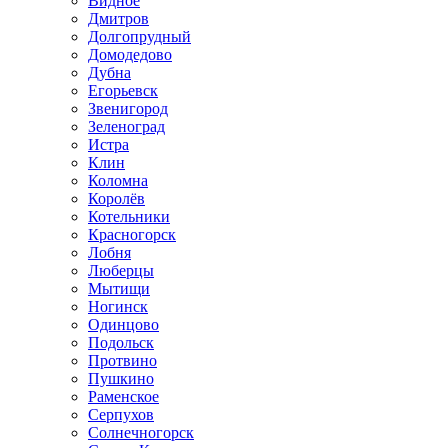
Видное
Дмитров
Долгопрудный
Домодедово
Дубна
Егорьевск
Звенигород
Зеленоград
Истра
Клин
Коломна
Королёв
Котельники
Красногорск
Лобня
Люберцы
Мытищи
Ногинск
Одинцово
Подольск
Протвино
Пушкино
Раменское
Серпухов
Солнечногорск