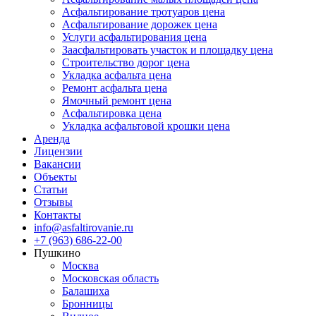
Асфальтирование тротуаров цена
Асфальтирование дорожек цена
Услуги асфальтирования цена
Заасфальтировать участок и площадку цена
Строительство дорог цена
Укладка асфальта цена
Ремонт асфальта цена
Ямочный ремонт цена
Асфальтировка цена
Укладка асфальтовой крошки цена
Аренда
Лицензии
Вакансии
Объекты
Статьи
Отзывы
Контакты
info@asfaltirovanie.ru
+7 (963) 686-22-00
Пушкино
Москва
Московская область
Балашиха
Бронницы