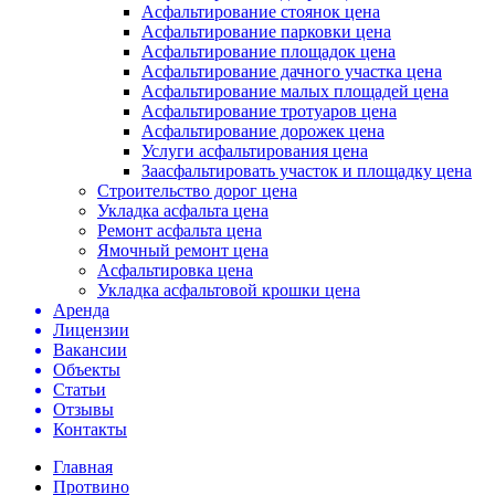
Асфальтирование стоянок цена
Асфальтирование парковки цена
Асфальтирование площадок цена
Асфальтирование дачного участка цена
Асфальтирование малых площадей цена
Асфальтирование тротуаров цена
Асфальтирование дорожек цена
Услуги асфальтирования цена
Заасфальтировать участок и площадку цена
Строительство дорог цена
Укладка асфальта цена
Ремонт асфальта цена
Ямочный ремонт цена
Асфальтировка цена
Укладка асфальтовой крошки цена
Аренда
Лицензии
Вакансии
Объекты
Статьи
Отзывы
Контакты
Главная
Протвино