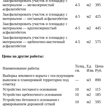
Заасфальтировать участок и площадку с
материалом — мелкозернистый
4-5
м2
395
асфальтобетон
Заасфальтировать участок и площадку с
4-5
м2
425
материалом — песчаный асфальтобетон
Заасфальтировать участок и площадку с
материалом — крупнозернистый
4-5
м2
445
асфальтобетон
Заасфальтировать участок и площадку с
материалом — щебеночно-мастичный
4-5
м2
575
асфальтобетон
Цены на другие работы:
Толщ.,
Ед.
Цена
Наименование работы
см.
Изм.
Руб.
Выборка земляного корыта с последующим
вывозом и планировкой территории под
—
м3
890
отметку
Устройство песчаного основания
10
м2
115
Устройство щебеночного основания
10
м2
185
Устройство бетонного основания с
10
м2
595
армированием дорожной сеткой