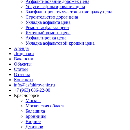
Асфальтирование дорожек цена
Услуги асфальтирования цена
Заасфальтировать участок и площадку цена
Строительство дорог цена
Укладка асфальта цена
Ремонт асфальта цена
Ямочный ремонт цена
Асфальтировка цена
Укладка асфальтовой крошки цена
Аренда
Лицензии
Вакансии
Объекты
Статьи
Отзывы
Контакты
info@asfaltirovanie.ru
+7 (963) 686-22-00
Красногорск
Москва
Московская область
Балашиха
Бронницы
Видное
Дмитров