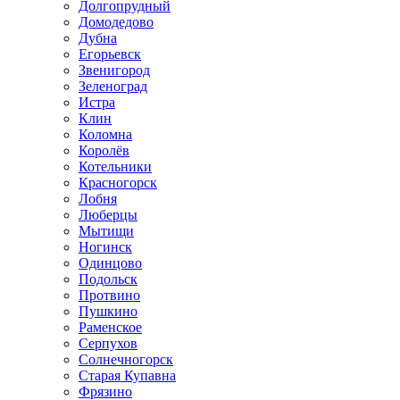
Долгопрудный
Домодедово
Дубна
Егорьевск
Звенигород
Зеленоград
Истра
Клин
Коломна
Королёв
Котельники
Красногорск
Лобня
Люберцы
Мытищи
Ногинск
Одинцово
Подольск
Протвино
Пушкино
Раменское
Серпухов
Солнечногорск
Старая Купавна
Фрязино