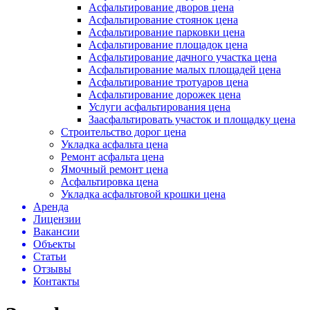
Асфальтирование дворов цена
Асфальтирование стоянок цена
Асфальтирование парковки цена
Асфальтирование площадок цена
Асфальтирование дачного участка цена
Асфальтирование малых площадей цена
Асфальтирование тротуаров цена
Асфальтирование дорожек цена
Услуги асфальтирования цена
Заасфальтировать участок и площадку цена
Строительство дорог цена
Укладка асфальта цена
Ремонт асфальта цена
Ямочный ремонт цена
Асфальтировка цена
Укладка асфальтовой крошки цена
Аренда
Лицензии
Вакансии
Объекты
Статьи
Отзывы
Контакты