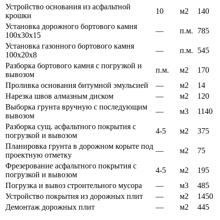
Устройство основания из асфальтной
10
м2
140
крошки
Установка дорожного бортового камня
—
п.м.
785
100х30х15
Установка газонного бортового камня
—
п.м.
545
100х20х8
Разборка бортового камня с погрузкой и
п.м.
м2
170
вывозом
Проливка основания битумной эмульсией
—
м2
14
Нарезка швов алмазным диском
—
м2
120
Выборка грунта вручную с последующим
—
м3
1140
вывозом
Разборка сущ. асфальтного покрытия с
4-5
м2
375
погрузкой и вывозом
Планировка грунта в дорожном корыте под
—
м2
75
проектную отметку
Фрезерование асфальтного покрытия с
4-5
м2
195
погрузкой и вывозом
Погрузка и вывоз строительного мусора
—
м3
485
Устройство покрытия из дорожных плит
—
м2
1450
Демонтаж дорожных плит
—
м2
445