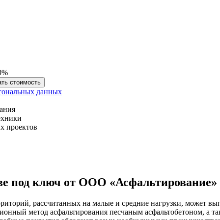
10%
ать стоимость
сональных данных
вания
ехники
х проектов
ве под ключ от ООО «Асфальтирование»
риторий, рассчитанных на малые и средние нагрузки, может вы
ионный метод асфальтирования песчаным асфальтобетоном, а та