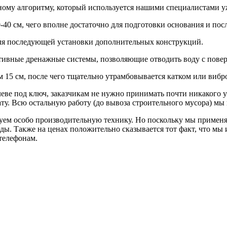
ному алгоритму, который используется нашими специалистами уж
0-40 см, чего вполне достаточно для подготовки основания и по
ля последующей установки дополнительных конструкций.
ктивные дренажные системы, позволяющие отводить воду с пове
 15 см, после чего тщательно утрамбовывается катком или вибр
ве под ключ, заказчикам не нужно принимать почти никакого уч
ту. Всю остальную работу (до вывоза строительного мусора) мы
уем особо производительную технику. Но поскольку мы применяе
нды. Также на ценах положительно сказывается тот факт, что м
 телефонам.