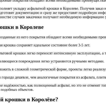
подобные покрытия обладают всеми необходимыми преимуществам
ыполняет укладку асфальтной крошки в Королеве. Получив заказ 
одготовят документацию и сразу же предоставят подробную инф
инстве случаев заказчики получают необходимую информацию у
ошки в Королеве
 созданные из него покрытия обладают всеми необходимыми пре
я крошка сохраняет идеальное состояние более 3-5 лет.
альтовой крошки легко переносят интенсивную эксплуатацию, а т
являющиеся повреждения легко устраняются ручными методами.
ложить в сложной геометрической форме, проекты легко реализ
 гораздо дешевле, чем аналогичные покрытия из асфальта, плитк
е надёжностью, как полноценный асфальт, но это не отменят тог
х подобных объектов.
й крошки в Королёве?