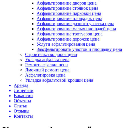
Асфальтирование дворов цена
Асфальтирование стоянок цена
Асфальтирование парковки цена
Асфальтирование площадок цена
Асфальтирование дачного участка цена
Асфальтирование малых площадей цена
Асфальтирование тротуаров цена
Асфальтирование дорожек цена
Услуги асфальтирования цена
Заасфальтировать участок и площадку цена
Строительство дорог цена
Укладка асфальта цена
Ремонт асфальта цена
Ямочный ремонт цена
Асфальтировка цена
Укладка асфальтовой крошки цена
Аренда
Лицензии
Вакансии
Объекты
Статьи
Отзывы
Контакты