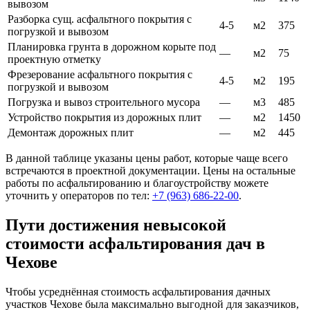
вывозом
Разборка сущ. асфальтного покрытия с
4-5
м2
375
погрузкой и вывозом
Планировка грунта в дорожном корыте под
—
м2
75
проектную отметку
Фрезерование асфальтного покрытия с
4-5
м2
195
погрузкой и вывозом
Погрузка и вывоз строительного мусора
—
м3
485
Устройство покрытия из дорожных плит
—
м2
1450
Демонтаж дорожных плит
—
м2
445
В данной таблице указаны цены работ, которые чаще всего
встречаются в проектной документации. Цены на остальные
работы по асфальтированию и благоустройству можете
уточнить у операторов по тел:
+7 (963) 686-22-00
.
Пути достижения невысокой
стоимости асфальтирования дач в
Чехове
Чтобы усреднённая стоимость асфальтирования дачных
участков Чехове была максимально выгодной для заказчиков,