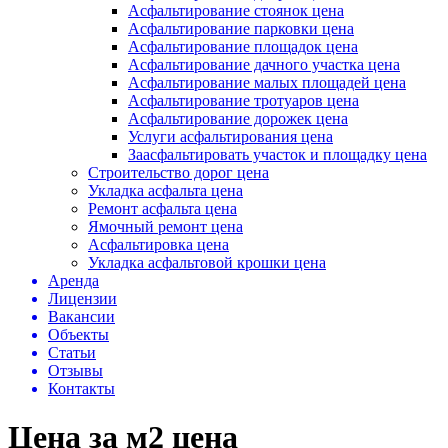
Асфальтирование стоянок цена
Асфальтирование парковки цена
Асфальтирование площадок цена
Асфальтирование дачного участка цена
Асфальтирование малых площадей цена
Асфальтирование тротуаров цена
Асфальтирование дорожек цена
Услуги асфальтирования цена
Заасфальтировать участок и площадку цена
Строительство дорог цена
Укладка асфальта цена
Ремонт асфальта цена
Ямочный ремонт цена
Асфальтировка цена
Укладка асфальтовой крошки цена
Аренда
Лицензии
Вакансии
Объекты
Статьи
Отзывы
Контакты
Цена за м2 цена