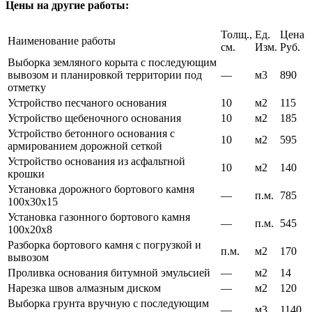
Цены на другие работы:
Толщ.,
Ед.
Цена
Наименование работы
см.
Изм.
Руб.
Выборка земляного корыта с последующим
вывозом и планировкой территории под
—
м3
890
отметку
Устройство песчаного основания
10
м2
115
Устройство щебеночного основания
10
м2
185
Устройство бетонного основания с
10
м2
595
армированием дорожной сеткой
Устройство основания из асфальтной
10
м2
140
крошки
Установка дорожного бортового камня
—
п.м.
785
100х30х15
Установка газонного бортового камня
—
п.м.
545
100х20х8
Разборка бортового камня с погрузкой и
п.м.
м2
170
вывозом
Проливка основания битумной эмульсией
—
м2
14
Нарезка швов алмазным диском
—
м2
120
Выборка грунта вручную с последующим
—
м3
1140