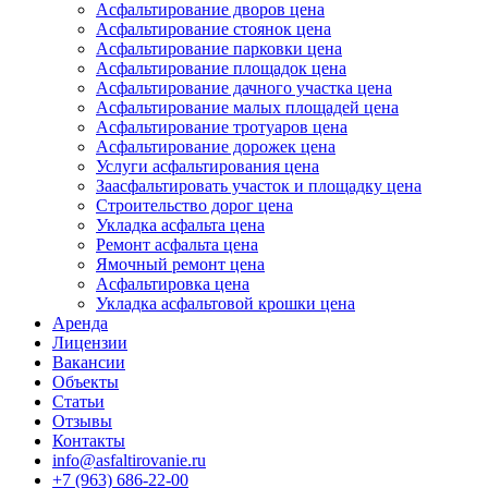
Асфальтирование дворов цена
Асфальтирование стоянок цена
Асфальтирование парковки цена
Асфальтирование площадок цена
Асфальтирование дачного участка цена
Асфальтирование малых площадей цена
Асфальтирование тротуаров цена
Асфальтирование дорожек цена
Услуги асфальтирования цена
Заасфальтировать участок и площадку цена
Строительство дорог цена
Укладка асфальта цена
Ремонт асфальта цена
Ямочный ремонт цена
Асфальтировка цена
Укладка асфальтовой крошки цена
Аренда
Лицензии
Вакансии
Объекты
Статьи
Отзывы
Контакты
info@asfaltirovanie.ru
+7 (963) 686-22-00