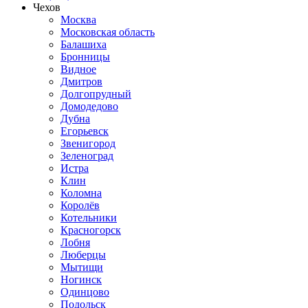
Чехов
Москва
Московская область
Балашиха
Бронницы
Видное
Дмитров
Долгопрудный
Домодедово
Дубна
Егорьевск
Звенигород
Зеленоград
Истра
Клин
Коломна
Королёв
Котельники
Красногорск
Лобня
Люберцы
Мытищи
Ногинск
Одинцово
Подольск